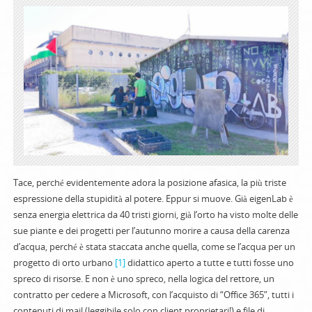
Tace, perché evidentemente adora la posizione afasica, la più triste
espressione della stupidità al potere. Eppur si muove. Già eigenLab è
senza energia elettrica da 40 tristi giorni, già l’orto ha visto molte delle
sue piante e dei progetti per l’autunno morire a causa della carenza
d’acqua, perché è stata staccata anche quella, come se l’acqua per un
progetto di orto urbano
[1]
didattico aperto a tutte e tutti fosse uno
spreco di risorse. E non è uno spreco, nella logica del rettore, un
contratto per cedere a Microsoft, con l’acquisto di “Office 365”, tutti i
contenuti di mail (leggibile solo con client proprietari!) e file di