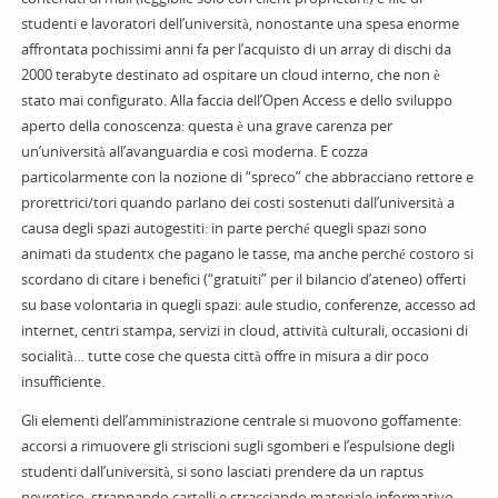
studenti e lavoratori dell’università, nonostante una spesa enorme
affrontata pochissimi anni fa per l’acquisto di un array di dischi da
2000 terabyte destinato ad ospitare un cloud interno, che non è
stato mai configurato. Alla faccia dell’Open Access e dello sviluppo
aperto della conoscenza: questa è una grave carenza per
un’università all’avanguardia e così moderna. E cozza
particolarmente con la nozione di “spreco” che abbracciano rettore e
prorettrici/tori quando parlano dei costi sostenuti dall’università a
causa degli spazi autogestiti: in parte perché quegli spazi sono
animati da studentx che pagano le tasse, ma anche perché costoro si
scordano di citare i benefici (“gratuiti” per il bilancio d’ateneo) offerti
su base volontaria in quegli spazi: aule studio, conferenze, accesso ad
internet, centri stampa, servizi in cloud, attività culturali, occasioni di
socialità… tutte cose che questa città offre in misura a dir poco
insufficiente.
Gli elementi dell’amministrazione centrale si muovono goffamente:
accorsi a rimuovere gli striscioni sugli sgomberi e l’espulsione degli
studenti dall’università, si sono lasciati prendere da un raptus
nevrotico, strappando cartelli e stracciando materiale informativo,