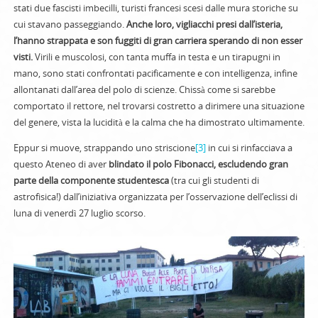
stati due fascisti imbecilli, turisti francesi scesi dalle mura storiche su
cui stavano passeggiando.
Anche loro, vigliacchi presi dall’isteria,
l’hanno strappata e son fuggiti di gran carriera sperando di non esser
visti.
Virili e muscolosi, con tanta muffa in testa e un tirapugni in
mano, sono stati confrontati pacificamente e con intelligenza, infine
allontanati dall’area del polo di scienze. Chissà come si sarebbe
comportato il rettore, nel trovarsi costretto a dirimere una situazione
del genere, vista la lucidità e la calma che ha dimostrato ultimamente.
Eppur si muove, strappando uno striscione
[3]
in cui si rinfacciava a
questo Ateneo di aver
blindato il polo Fibonacci, escludendo gran
parte della componente studentesca
(tra cui gli studenti di
astrofisica!) dall’iniziativa organizzata per l’osservazione dell’eclissi di
luna di venerdì 27 luglio scorso.