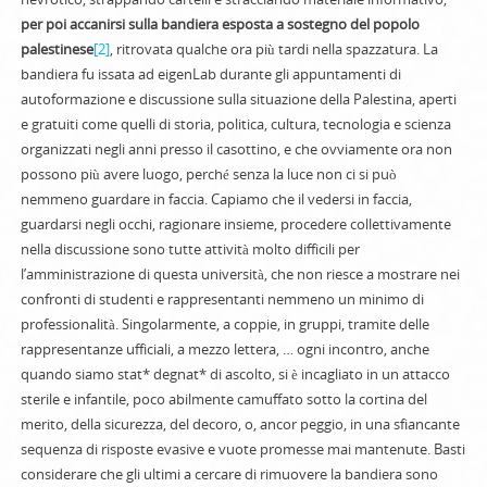
per poi accanirsi sulla bandiera esposta a sostegno del popolo
palestinese
[2]
, ritrovata qualche ora più tardi nella spazzatura. La
bandiera fu issata ad eigenLab durante gli appuntamenti di
autoformazione e discussione sulla situazione della Palestina, aperti
e gratuiti come quelli di storia, politica, cultura, tecnologia e scienza
organizzati negli anni presso il casottino, e che ovviamente ora non
possono più avere luogo, perché senza la luce non ci si può
nemmeno guardare in faccia. Capiamo che il vedersi in faccia,
guardarsi negli occhi, ragionare insieme, procedere collettivamente
nella discussione sono tutte attività molto difficili per
l’amministrazione di questa università, che non riesce a mostrare nei
confronti di studenti e rappresentanti nemmeno un minimo di
professionalità. Singolarmente, a coppie, in gruppi, tramite delle
rappresentanze ufficiali, a mezzo lettera, … ogni incontro, anche
quando siamo stat* degnat* di ascolto, si è incagliato in un attacco
sterile e infantile, poco abilmente camuffato sotto la cortina del
merito, della sicurezza, del decoro, o, ancor peggio, in una sfiancante
sequenza di risposte evasive e vuote promesse mai mantenute. Basti
considerare che gli ultimi a cercare di rimuovere la bandiera sono