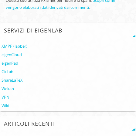
Questo sito utilizza Akismet per ridurre lo spam.
Scopri come
vengono elaborati i dati derivati dai commenti
.
SERVIZI DI EIGENLAB
XMPP (Jabber)
eigenCloud
eigenPad
GitLab
ShareLaTeX
Wekan
VPN
Wiki
ARTICOLI RECENTI