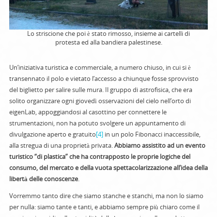
Lo striscione che poi è stato rimosso, insieme ai cartelli di
protesta ed alla bandiera palestinese.
Un’iniziativa turistica e commerciale, a numero chiuso, in cui si è
transennato il polo e vietato l’accesso a chiunque fosse sprovvisto
del biglietto per salire sulle mura. Il gruppo di astrofisica, che era
solito organizzare ogni giovedì osservazioni del cielo nell’orto di
eigenLab, appoggiandosi al casottino per connettere le
strumentazioni, non ha potuto svolgere un appuntamento di
divulgazione aperto e gratuito
[4]
in un polo Fibonacci inaccessibile,
alla stregua di una proprietà privata.
Abbiamo assistito ad un evento
turistico “di plastica” che ha contrapposto le proprie logiche del
consumo, del mercato e della vuota spettacolarizzazione all’idea della
libertà delle conoscenze
.
Vorremmo tanto dire che siamo stanche e stanchi, ma non lo siamo
per nulla: siamo tante e tanti, e abbiamo sempre più chiaro come il