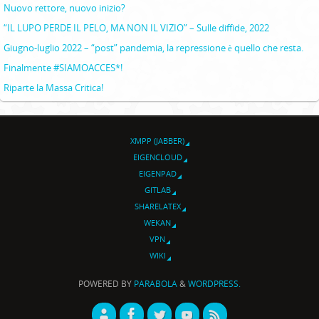
Nuovo rettore, nuovo inizio?
“IL LUPO PERDE IL PELO, MA NON IL VIZIO” – Sulle diffide, 2022
Giugno-luglio 2022 – “post” pandemia, la repressione è quello che resta.
Finalmente #SIAMOACCES*!
Riparte la Massa Critica!
XMPP (JABBER)
EIGENCLOUD
EIGENPAD
GITLAB
SHARELATEX
WEKAN
VPN
WIKI
POWERED BY
PARABOLA
&
WORDPRESS.