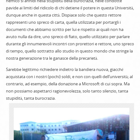
nemico si annidi nella stupidità della burocrazia, nelle condotte
pavide ai limiti del ridicolo di chi detiene il potere in questa Università,
dunque anche in questa città. Dispiace solo che questo rettore
rappresenti uno spreco di carta, quella utilizzata per portargli i
documenti che abbiamo scritto per lui e rispetto ai quali non ha
avuto nulla da dire, uno spreco di fiato, quello utilizzato per parlare
durante gli innumerevoli incontri con prorettori e rettore, uno spreco
di tempo, quello sottratto allo studio in questo mondo che stringe la
nostra generazione tra le ganasce della precarietà.
Sarebbe legittimo richiedere indietro la bandiera nuova, giacché
acquistata con i nostri (pochi) soldi, e non con quelli dell’università; al
contrario, ad esempio, della donazione a Microsoft di cui sopra. Ma
non possiamo aspettarci ragionevolezza, solo tanto silenzio, tanta
stupidità, tanta burocrazia.