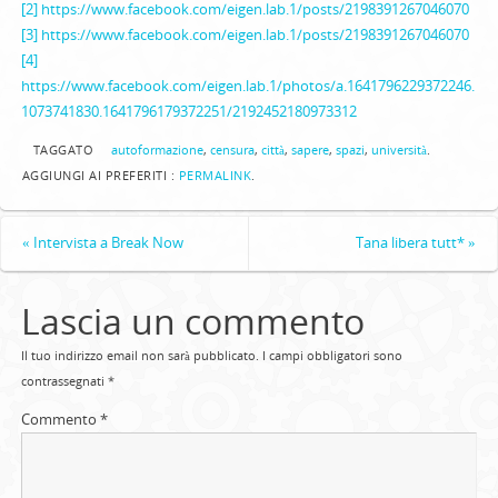
[2]
https://www.facebook.com/eigen.lab.1/posts/2198391267046070
[3]
https://www.facebook.com/eigen.lab.1/posts/2198391267046070
[4]
https://www.facebook.com/eigen.lab.1/photos/a.1641796229372246.
1073741830.1641796179372251/2192452180973312
TAGGATO
autoformazione
,
censura
,
città
,
sapere
,
spazi
,
università
.
AGGIUNGI AI PREFERITI :
PERMALINK
.
«
Intervista a Break Now
Tana libera tutt*
»
Lascia un commento
Il tuo indirizzo email non sarà pubblicato.
I campi obbligatori sono
contrassegnati
*
Commento
*