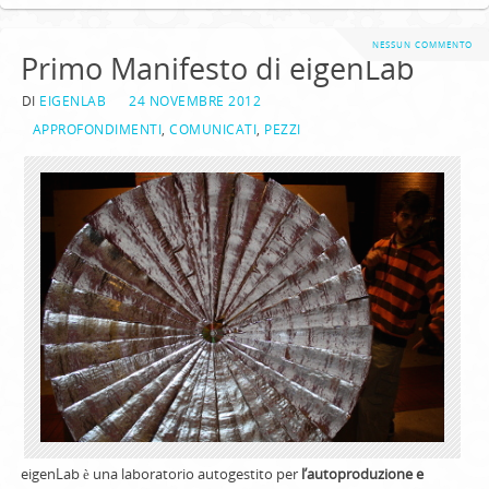
NESSUN COMMENTO
Primo Manifesto di eigenLab
DI
EIGENLAB
24 NOVEMBRE 2012
APPROFONDIMENTI
,
COMUNICATI
,
PEZZI
eigenLab è una laboratorio autogestito per
l’autoproduzione e