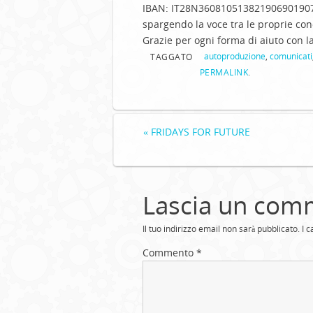
IBAN:
IT28N36081051382190690190
spargendo la voce tra le proprie co
Grazie per ogni forma di aiuto con la
autoproduzione
,
comunicati
TAGGATO
PERMALINK
.
«
FRIDAYS FOR FUTURE
Lascia un com
Il tuo indirizzo email non sarà pubblicato.
I 
Commento
*