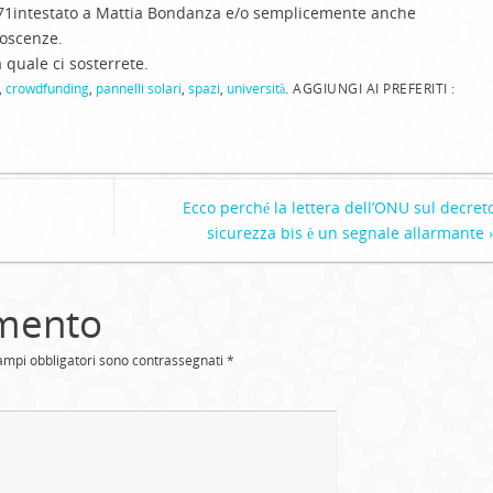
71
i
ntestato a Mattia Bondanza
e/o semplicemente anche
noscenze.
 quale ci sosterrete.
,
crowdfunding
,
pannelli solari
,
spazi
,
università
.
AGGIUNGI AI PREFERITI :
Ecco perché la lettera dell’ONU sul decret
sicurezza bis è un segnale allarmante
mento
campi obbligatori sono contrassegnati
*