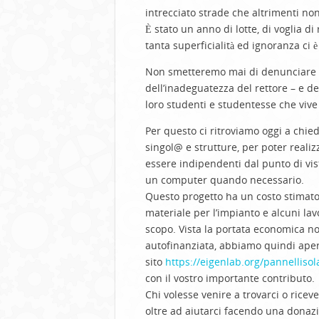
intrecciato strade che altrimenti no
È stato un anno di lotte, di voglia di 
tanta superficialità e
d
ignoranza
ci è
Non smetteremo mai di denunciare un
dell’inadeguatezza del rettore
–
e de
loro
studenti
e studentesse
che vive
Per questo ci ritroviamo oggi a chied
singol@ e strutture, per poter realizz
essere indipendenti dal punto di vi
un computer quando necessario.
Questo progetto ha un costo stimato
materiale per l’impianto e
alcuni
lav
scopo
. Vista la portata economica
no
autofinanziata
, abbiamo quindi ape
sito
https://eigenlab.org/pannellisola
con il vostro importante contributo
.
C
hi volesse
venire a trovarci
o ricev
o
ltre ad
aiutarci facendo una dona