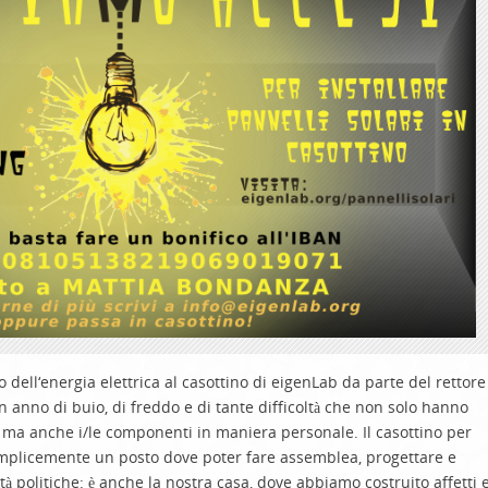
o dell
‘energia elettrica a
l casottino di eigenLab da parte del rettore
 anno di buio, di freddo e di tante difficoltà che non solo hanno
o, ma anche i
/le
componenti in maniera personale. Il casottino per
emplicemente un posto dove poter fare assemblea
,
progettare
e
ità politiche: è anche la nostra casa, dove abbiamo costruito affetti 