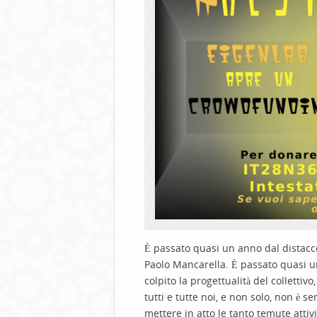
È passato quasi un anno dal distacc
Paolo Mancarella.
È passato quasi un
colpito la progettualità del collettiv
tutti
e tutte
noi,
e
non solo, non è s
mettere in atto
le tanto temute attiv