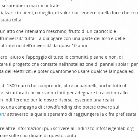
n si sarebbero mai incontrate.
rialzarsi in piedi
,
o meglio
,
di voler riaccendere quella luce che con
 stata
tolta
.
 atto che riteniamo meschino, frutto di un capriccio e
ll’università tutta
–
a dialogare con una parte dei loro
e delle
 all’interno dell’università da quasi 10 anni.
ere l’aiuto e l’appoggio di tutte le comunità pisane e non, di
are il progetto che consiste nell’installazione di pannelli solari per
sta dell’elettricità e poter quantomeno usare qualche lampada ed
 di 1500
euro che comprende
,
oltre ai pannelli
,
anche tutto il
ori strutturali che verranno fatti
per adeguare il
casottino
allo
n indifferente per le nostre risorse, essendo una realtà
rto una campagna di crowdfunding che potete trovare sul
ri/
attraverso la quale speriamo di raggiungere la cifra prefissata
ere
altre
informazioni può scriver
e
a
ll’indirizzo
info@eigenlab.org,
zione
sulle coordinate di questo conto