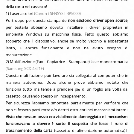
della carta nel cassetto!
1) Laser a colori
(Canon i-SENSYS LBP5000)
Purtroppo per questa stampante
non esistono driver open source
,
per testarla abbiamo dovuto installare i driver proprietari in
ambiente Windows su macchina fisica. Fatto questo abbiamo
scoperto che il dispositivo, anche se molto vecchio e abbastanza
lento, è ancora funzionante e non ha avuto bisogno di
manutenzione.
2) Multifunzione (Fax – Copiatrice – Stampante) laser monocromatica
(Samsung SCX-4521F)
Questa multifuzione può lavorare sia collegata al computer che in
maniera autonoma. Dopo alcune prove abbiamo notato che
funziona tutto ma tende a prendere più di un foglio alla volta dal
cassetto, causando spesso un inceppamento.
Per sicurezza l’abbiamo smontata parzialmente per verificare che
non ci fossero parti rotte e/o detriti ostruenti nei meccanismi interni.
Visto che nessun pezzo era visibilmente danneggiato e i meccanismi
funzionavano a dovere è sorto il sospetto che fosse il rullo di
trascinamento della carta
(cassetto di alimentazione automatica).
Il