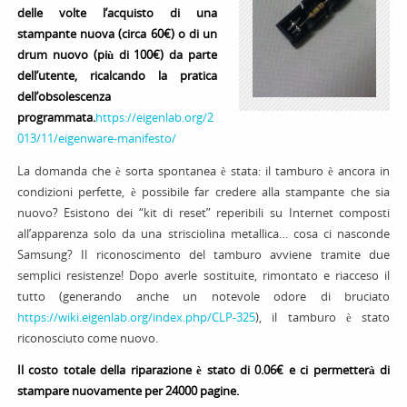
delle volte l’acquisto di una
stampante nuova (circa 60€) o di un
drum nuovo (più di 100€) da parte
dell’utente, ricalcando la pratica
dell’obsolescenza
programmata.
https://eigenlab.org/2
013/11/eigenware-manifesto/
La domanda che è sorta spontanea è stata: il tamburo è ancora in
condizioni perfette, è possibile far credere alla stampante che sia
nuovo? Esistono dei “kit di reset” reperibili su Internet composti
all’apparenza solo da una strisciolina metallica… cosa ci nasconde
Samsung? Il riconoscimento del tamburo avviene tramite due
semplici resistenze! Dopo averle sostituite, rimontato e riacceso il
tutto (generando anche un notevole odore di bruciato
https://wiki.eigenlab.org/index.php/CLP-325
), il tamburo è stato
riconosciuto come nuovo.
Il costo totale della riparazione è stato di 0.06€ e ci permetterà di
stampare nuovamente per 24000 pagine.