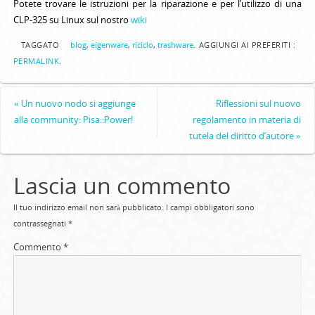
Potete trovare le istruzioni per la riparazione e per l’utilizzo di una
CLP-325 su Linux sul nostro
wiki
TAGGATO
blog
,
eigenware
,
riciclo
,
trashware
.
AGGIUNGI AI PREFERITI :
PERMALINK
.
«
Un nuovo nodo si aggiunge
Riflessioni sul nuovo
alla community: Pisa::Power!
regolamento in materia di
tutela del diritto d’autore
»
Lascia un commento
Il tuo indirizzo email non sarà pubblicato.
I campi obbligatori sono
contrassegnati
*
Commento
*