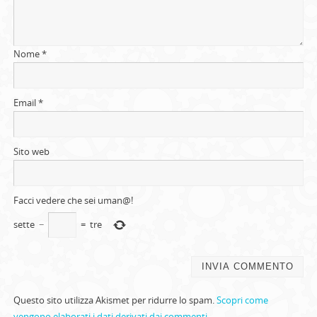
Nome
*
Email
*
Sito web
Facci vedere che sei uman@!
sette
−
=
tre
Questo sito utilizza Akismet per ridurre lo spam.
Scopri come
vengono elaborati i dati derivati dai commenti
.