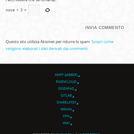
nove
+
3
=
Questo sito utilizza Akismet per ridurre lo spam.
Scopri come
vengono elaborati i dati derivati dai commenti
.
XMPP (JABBER)
EIGENCLOUD
EIGENPAD
GITLAB
SHARELATEX
WEKAN
VPN
WIKI