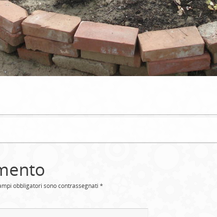
mento
campi obbligatori sono contrassegnati
*