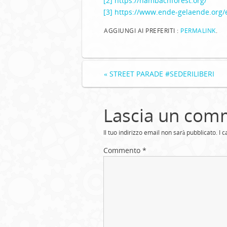
[2]
https://hambachforest.org/
[3]
https://www.ende-gelaende.org/
AGGIUNGI AI PREFERITI :
PERMALINK
.
«
STREET PARADE #SEDERILIBERI
Lascia un com
Il tuo indirizzo email non sarà pubblicato.
I 
Commento
*