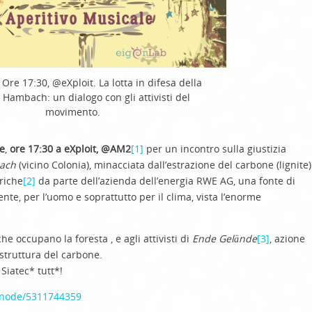
Ore 17:30, @eXploit. La lotta in difesa della
i Hambach: un dialogo con gli attivisti del
movimento.
e
,
ore 17:30 a eXploit, @AM2
[1]
per un incontro sulla giustizia
ach
(vicino Colonia), minacciata dall’estrazione del carbone (lignite)
riche
[2]
da parte dell’azienda dell’energia RWE AG, una fonte di
te, per l’uomo e soprattutto per il clima, vista l’enorme
he occupano la foresta , e agli attivisti di
Ende Gelände
[3]
, azione
astruttura del carbone.
Siatec* tutt*!
/node/5311744359