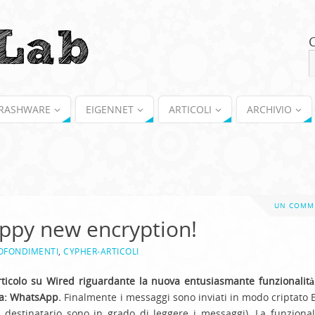
RASHWARE
EIGENNET
ARTICOLI
ARCHIVIO
UN COMM
ppy new encryption!
OFONDIMENTI
,
CYPHER-ARTICOLI
rticolo su Wired riguardante la nuova entusiasmante funzionalità
ca: WhatsApp.
Finalmente i messaggi sono inviati in modo criptato 
l destinatario sono in grado di leggere i messaggi). La funzionali