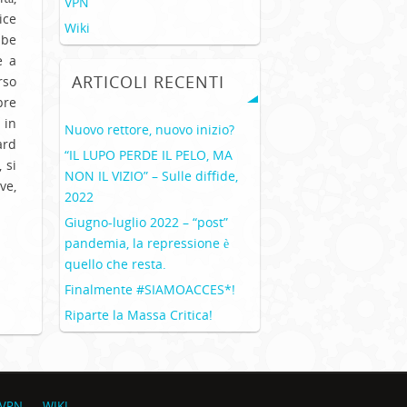
VPN
ice
Wiki
bbe
se
a
ARTICOLI RECENTI
rso
pre
 in
Nuovo rettore, nuovo inizio?
ard
“IL LUPO PERDE IL PELO, MA
 si
NON IL VIZIO” – Sulle diffide,
ve,
2022
Giugno-luglio 2022 – “post”
pandemia, la repressione è
quello che resta.
Finalmente #SIAMOACCES*!
Riparte la Massa Critica!
VPN
WIKI