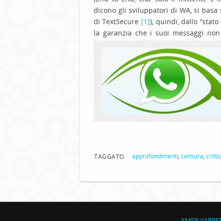
dicono gli sviluppatori di WA, si bas
di TextSecure
[1]
); quindi, dallo “stato
la garanzia che i suoi messaggi non
approfondimenti
,
censura
,
critt
TAGGATO
XMPP (JABBE