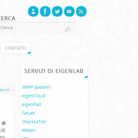
CERCA
CONTATTI
SERVIZI DI EIGENLAB
XMPP (Jabber)
ENTO
eigenCloud
eigenPad
GitLab
ShareLaTeX
 di
Wekan
E2E
tà,