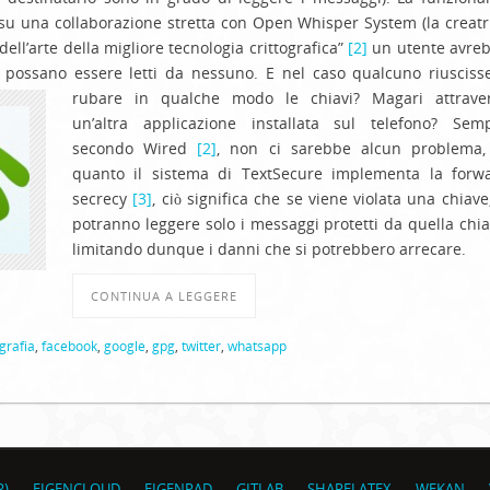
a su una collaborazione stretta con Open Whisper System (la creatr
 dell’arte della migliore tecnologia crittografica”
[2]
un utente avre
 possano essere letti da nessuno. E nel caso qualcuno riuscis
rubare in qualche modo le chiavi? Magari attrave
un’altra applicazione installata sul telefono? Sem
secondo Wired
[2]
, non ci sarebbe alcun problema,
quanto il sistema di TextSecure implementa la forw
secrecy
[3]
, ciò significa che se viene violata una chiave,
potranno leggere solo i messaggi protetti da quella chia
limitando dunque i danni che si potrebbero arrecare.
CONTINUA A LEGGERE
ografia
,
facebook
,
google
,
gpg
,
twitter
,
whatsapp
R)
EIGENCLOUD
EIGENPAD
GITLAB
SHARELATEX
WEKAN