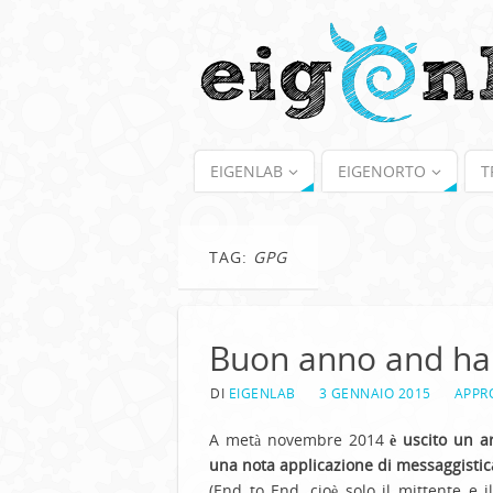
EIGENLAB
EIGENORTO
T
TAG:
GPG
Buon anno and ha
DI
EIGENLAB
3 GENNAIO 2015
APPR
A metà novembre 2014
è uscito un a
una nota applicazione di messaggisti
(End to End, cioè solo il mittente e i