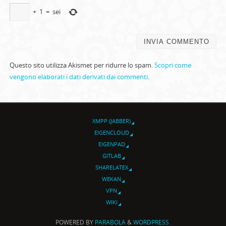
+
1
=
sei
Questo sito utilizza Akismet per ridurre lo spam.
Scopri come
vengono elaborati i dati derivati dai commenti
.
XMPP (JABBER)
EIGENCLOUD
EIGENPAD
GITLAB
SHARELATEX
WEKAN
VPN
WIKI
POWERED BY
PARABOLA
&
WORDPRESS.