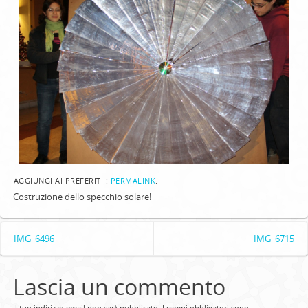
AGGIUNGI AI PREFERITI :
PERMALINK
.
Costruzione dello specchio solare!
IMG_6496
IMG_6715
Lascia un commento
Il tuo indirizzo email non sarà pubblicato.
I campi obbligatori sono