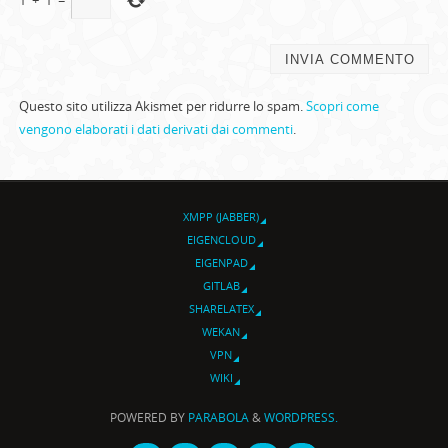
1
+
1
=
Questo sito utilizza Akismet per ridurre lo spam.
Scopri come
vengono elaborati i dati derivati dai commenti
.
XMPP (JABBER)
EIGENCLOUD
EIGENPAD
GITLAB
SHARELATEX
WEKAN
VPN
WIKI
POWERED BY
PARABOLA
&
WORDPRESS.