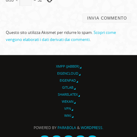
otto
×
=
32
Questo sito utilizza Akismet per ridurre lo spam.
Scopri come
vengono elaborati i dati derivati dai commenti
.
XMPP (JABBER)
EIGENCLOUD
EIGENPAD
GITLAB
SHARELATEX
WEKAN
VPN
WIKI
POWERED BY
PARABOLA
&
WORDPRESS.