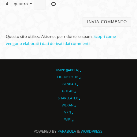
4
−
quattro
=
Questo sito utilizza Akismet per ridurre lo spam.
Scopri come
vengono elaborati i dati derivati dai commenti
.
XMPP (JABBER)
EIGENCLOUD
EIGENPAD
GITLAB
SHARELATEX
WEKAN
VPN
WIKI
POWERED BY
PARABOLA
&
WORDPRESS.