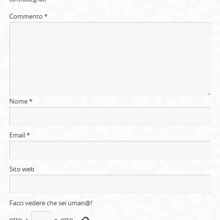
Commento
*
Nome
*
Email
*
Sito web
Facci vedere che sei uman@!
otto
×
=
otto