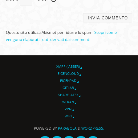
Questo sito utilizza Akismet per ridurre lo spam.
Scopri come
vengono elaborati i dati derivati dai commenti
.
XMPP (JABBER)
EIGENCLOUD
EIGENPAD
GITLAB
SHARELATEX
WEKAN
VPN
WIKI
POWERED BY
PARABOLA
&
WORDPRESS.